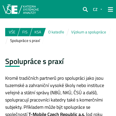
CZ
Hledat
VŠE
FIS
KSA
O katedře
Výzkum a spolupráce
Spolupráce s praxí
Spolupráce s praxí
Kromě tradičních partnerů pro spolupráci jako jsou
tuzemské a zahraniční vysoké školy nebo instituce
veřejné a státní správy (NBÚ, NKÚ, ČSÚ a další),
spolupracují pracovníci katedry také s komerčními
subjekty. Příkladem může být spolupráce se
společností
T-Mobile Czech Republic a.s.
(od roku